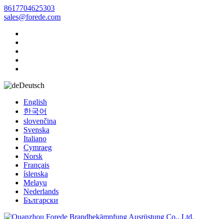
8617704625303
sales@forede.com
Deutsch
English
한국어
slovenčina
Svenska
Italiano
Cymraeg
Norsk
Français
íslenska
Melayu
Nederlands
Български