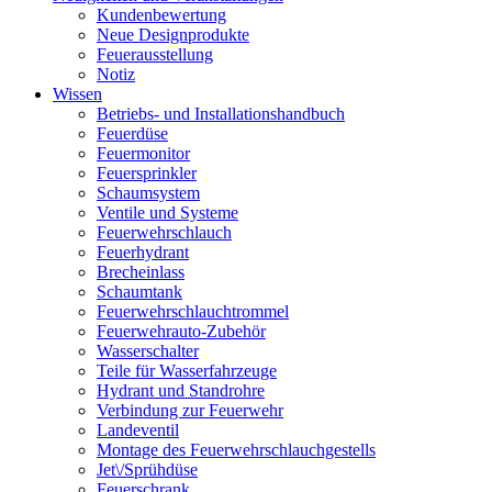
Kundenbewertung
Neue Designprodukte
Feuerausstellung
Notiz
Wissen
Betriebs- und Installationshandbuch
Feuerdüse
Feuermonitor
Feuersprinkler
Schaumsystem
Ventile und Systeme
Feuerwehrschlauch
Feuerhydrant
Brecheinlass
Schaumtank
Feuerwehrschlauchtrommel
Feuerwehrauto-Zubehör
Wasserschalter
Teile für Wasserfahrzeuge
Hydrant und Standrohre
Verbindung zur Feuerwehr
Landeventil
Montage des Feuerwehrschlauchgestells
Jet\/Sprühdüse
Feuerschrank